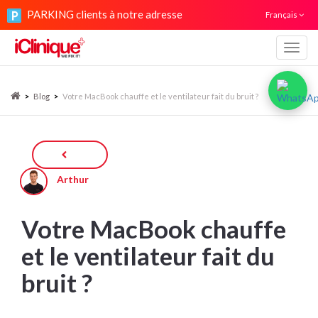
PARKING clients à notre adresse
Français
Navig
>
Blog
>
Votre MacBook chauffe et le ventilateur fait du bruit ?
Arthur
Votre MacBook chauffe
et le ventilateur fait du
bruit ?