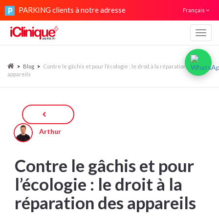
PARKING clients à notre adresse
Français
Navig
>
Blog
>
Contre le gâchis et pour l’écologie : le droit à la réparation des
appareils
Arthur
Contre le gâchis et pour
l’écologie : le droit à la
réparation des appareils