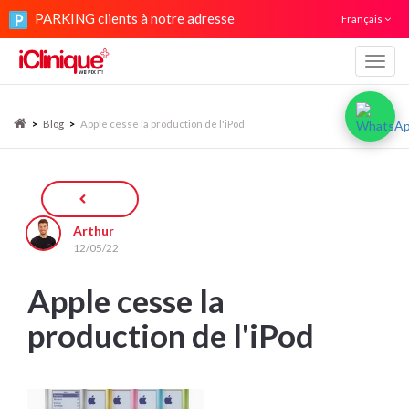
PARKING clients à notre adresse
Français
Navig
>
Blog
>
Apple cesse la production de l'iPod
Arthur
12/05/22
Apple cesse la
production de l'iPod