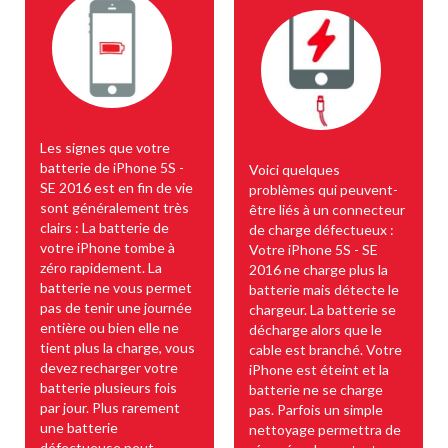
Les signes que votre
batterie de iPhone 5S -
Voici quelques
SE 2016 est en fin de vie
problèmes qui peuvent-
sont généralement très
être liés à un connecteur
clairs : La batterie de
de charge défectueux :
votre iPhone tombe à
Votre iPhone 5S - SE
zéro rapidement. La
2016 ne charge plus la
batterie ne vous permet
batterie mais détecte le
pas de tenir une journée
chargeur. La batterie se
entière ou bien elle ne
décharge alors que le
tient plus la charge, vous
cable est branché. Votre
devez recharger votre
iPhone est éteint et la
batterie plusieurs fois
batterie ne se charge
par jour. Plus rarement
pas. Parfois un simple
une batterie
nettoyage permettra de
défectueuse peut