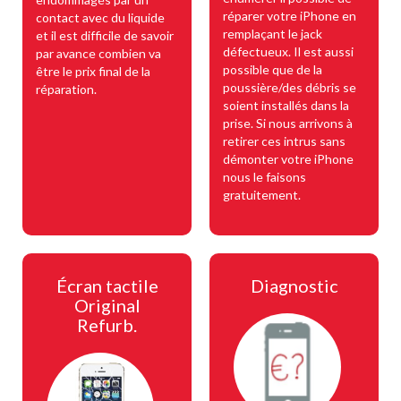
réparer votre iPhone en
contact avec du liquide
remplaçant le jack
et il est difficile de savoir
défectueux. Il est aussi
par avance combien va
possible que de la
être le prix final de la
poussière/des débris se
réparation.
soient installés dans la
prise. Si nous arrivons à
retirer ces intrus sans
démonter votre iPhone
nous le faisons
gratuitement.
Écran tactile
Diagnostic
Original
Refurb.