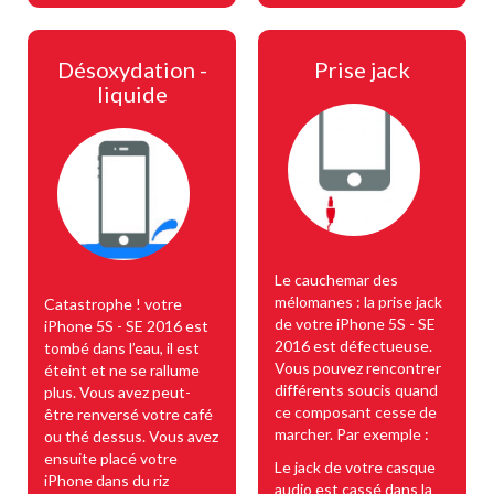
Désoxydation -
Prise jack
liquide
Le cauchemar des
mélomanes : la prise jack
Catastrophe ! votre
de votre iPhone 5S - SE
iPhone 5S - SE 2016 est
2016 est défectueuse.
tombé dans l’eau, il est
Vous pouvez rencontrer
éteint et ne se rallume
différents soucis quand
plus. Vous avez peut-
ce composant cesse de
être renversé votre café
marcher. Par exemple :
ou thé dessus. Vous avez
ensuite placé votre
Le jack de votre casque
iPhone dans du riz
audio est cassé dans la