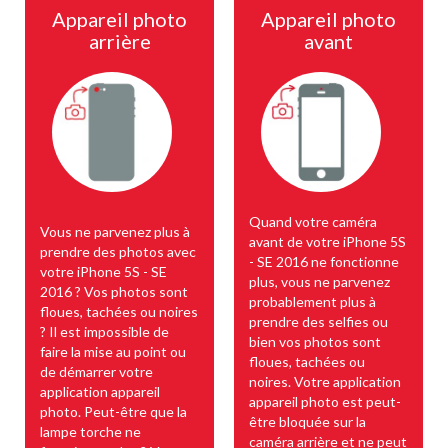
Appareil photo
Appareil photo
arrière
avant
Quand votre caméra
Vous ne parvenez plus à
avant de votre iPhone 5S
prendre des photos avec
- SE 2016 ne fonctionne
votre iPhone 5S - SE
plus, vous ne parvenez
2016 ? Vos photos sont
probablement plus à
floues, tachées ou noires
prendre des selfies ou
? Il est impossible de
bien vos photos sont
faire la mise au point ou
floues, tachées ou
de démarrer votre
noires. Votre application
application appareil
appareil photo est peut-
photo. Peut-être que la
être bloquée sur la
lampe torche ne
caméra arrière et ne peut