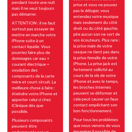
pendant toute une nuit
prise et vous ne pouvez
mais il ne veut toujours
pas le déloger, vous
pas démarrer.
entendez votre musique
mais seulement du côté
ATTENTION : il ne faut
droit ou du côté gauche,
surtout pas essayer de
pire aucun son ne sort de
mettre en marche votre
vos écouteurs. Plus rare :
iPhone suite à un
la prise male de votre
contact liquide. Vous
casque ne tient pas dans
pourriez faire plus de
la prise femelle de votre
dommages car eau +
iPhone. La prise jack est
courant électrique =
fortement sollicité au
oxydation des
cours de la vie de votre
composants de la carte
iPhone et avec le temps,
mère et court-circuit. La
les broches internes
meilleure chose à faire :
peuvent se déformer et
éteindre votre iPhone et
cela peut causer un faux
apporter celui ci chez
contact empêchant son
iClinique dès que
bon fonctionnement.
possible.
Pour tous les problèmes
Plusieurs composants
que nous venons de vous
peuvent-être
énumérer il possible de
endommagés par un