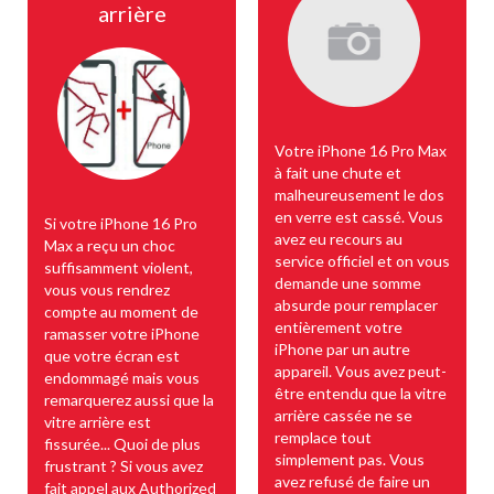
arrière
Votre iPhone 16 Pro Max
à fait une chute et
malheureusement le dos
en verre est cassé. Vous
Si votre iPhone 16 Pro
avez eu recours au
Max a reçu un choc
service officiel et on vous
suffisamment violent,
demande une somme
vous vous rendrez
absurde pour remplacer
compte au moment de
entièrement votre
ramasser votre iPhone
iPhone par un autre
que votre écran est
appareil. Vous avez peut-
endommagé mais vous
être entendu que la vitre
remarquerez aussi que la
arrière cassée ne se
vitre arrière est
remplace tout
fissurée... Quoi de plus
simplement pas. Vous
frustrant ? Si vous avez
avez refusé de faire un
fait appel aux Authorized