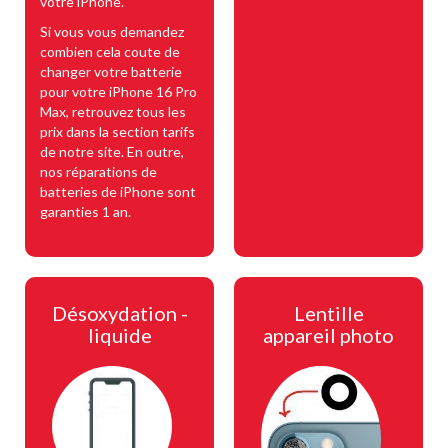
votre iPhone.
Si vous vous demandez
combien cela coute de
changer votre batterie
pour votre iPhone 16 Pro
Max, retrouvez tous les
prix dans la section tarifs
de notre site. En outre,
nos réparations de
batteries de iPhone sont
garanties 1 an.
Désoxydation -
Lentille
liquide
appareil photo