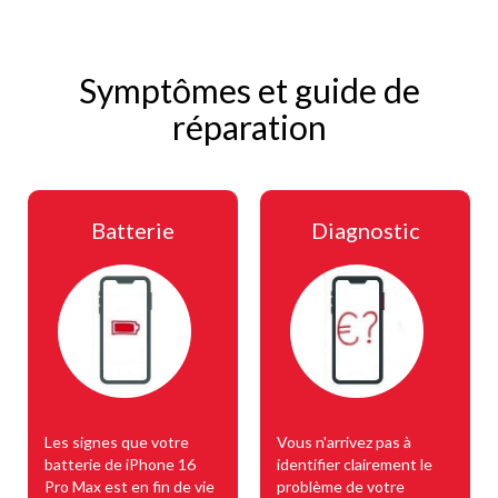
Symptômes et guide de
réparation
Batterie
Diagnostic
Les signes que votre
Vous n'arrivez pas à
batterie de iPhone 16
identifier clairement le
Pro Max est en fin de vie
problème de votre