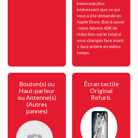
beaucoup plus
intéressant que ce qui
vous a été demandé en
Apple Store. Bon à savoir
: nous faisons 60€ de
réduction sur le total si
vous changez face avant
+ face arrière en même
temps.
Bouton(s) ou
Écran tactile
Haut-parleur
Original
ou Antenne(s)
Refurb.
(Autres
pannes)