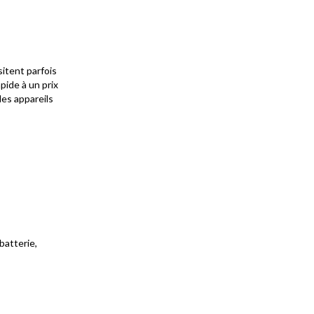
sitent parfois
ide à un prix
les appareils
batterie,