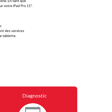
érie. En tant que
r votre iPad Pro 11".
ic
ent des services
e tablette.
n
Diagnostic