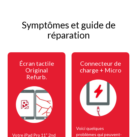
Symptômes et guide de
réparation
Écran tactile
Connecteur de
Original
charge + Micro
Refurb.
Voici quelques
problèmes qui peuvent-
Votre iPad Pro 11" 2nd