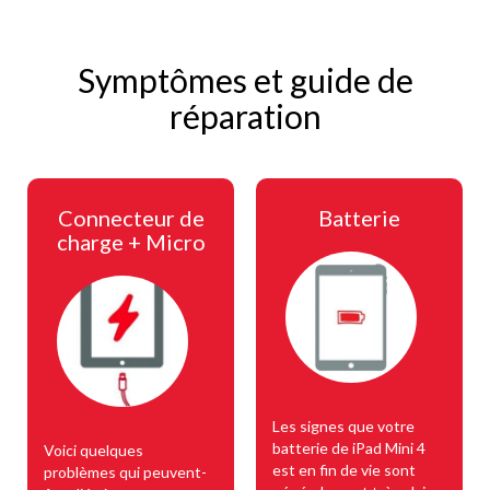
Symptômes et guide de
réparation
Connecteur de
Batterie
charge + Micro
Les signes que votre
batterie de iPad Mini 4
Voici quelques
est en fin de vie sont
problèmes qui peuvent-