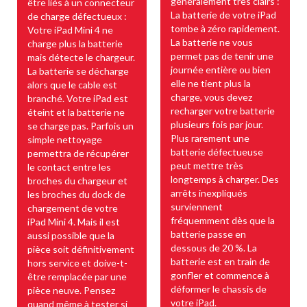
généralement très clairs :
être liés à un connecteur
La batterie de votre iPad
de charge défectueux :
tombe à zéro rapidement.
Votre iPad Mini 4 ne
La batterie ne vous
charge plus la batterie
permet pas de tenir une
mais détecte le chargeur.
journée entière ou bien
La batterie se décharge
elle ne tient plus la
alors que le cable est
charge, vous devez
branché. Votre iPad est
recharger votre batterie
éteint et la batterie ne
plusieurs fois par jour.
se charge pas. Parfois un
Plus rarement une
simple nettoyage
batterie défectueuse
permettra de récupérer
peut mettre très
le contact entre les
longtemps à charger. Des
broches du chargeur et
arrêts inexpliqués
les broches du dock de
surviennent
chargement de votre
fréquemment dès que la
iPad Mini 4. Mais il est
batterie passe en
aussi possible que la
dessous de 20 %. La
pièce soit définitivement
batterie est en train de
hors service et doive-t-
gonfler et commence à
être remplacée par une
déformer le chassis de
pièce neuve. Pensez
votre iPad.
quand même à tester si