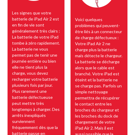
Les signes que votre
batterie de iPad Air 2 est
Voici quelques
en fin de vie sont
problèmes qui peuvent-
généralement très clairs :
être liés à un connecteur
La batterie de votre iPad
de charge défectueux :
tombe à zéro rapidement.
Votre iPad Air 2 ne
La batterie ne vous
charge plus la batterie
permet pas de tenir une
mais détecte le chargeur.
journée entière ou bien
La batterie se décharge
elle ne tient plus la
alors que le cable est
charge, vous devez
branché. Votre iPad est
recharger votre batterie
éteint et la batterie ne
plusieurs fois par jour.
se charge pas. Parfois un
Plus rarement une
simple nettoyage
batterie défectueuse
permettra de récupérer
peut mettre très
le contact entre les
longtemps à charger. Des
broches du chargeur et
arrêts inexpliqués
les broches du dock de
surviennent
chargement de votre
fréquemment dès que la
iPad Air 2. Mais il est
batterie passe en
aussi possible que la