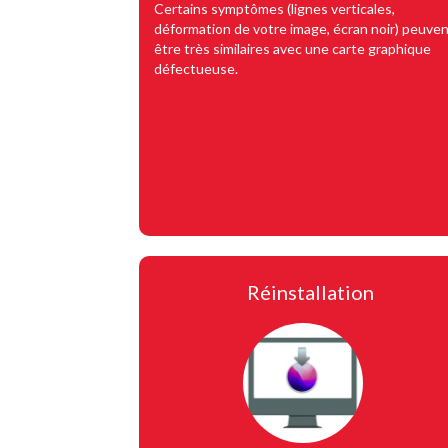
Certains symptômes (lignes verticales,
déformation de votre image, écran noir) peuven
être très similaires avec une carte graphique
défectueuse.
Réinstallation