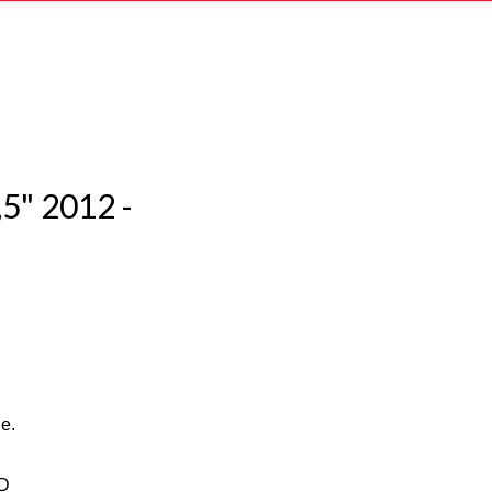
5" 2012 -
le.
D
