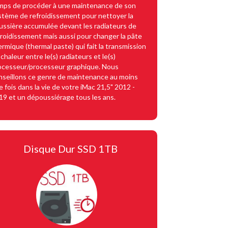
mps de procéder à une maintenance de son
stème de refroidissement pour nettoyer la
ussière accumulée devant les radiateurs de
froidissement mais aussi pour changer la pâte
ermique (thermal paste) qui fait la transmission
chaleur entre le(s) radiateurs et le(s)
ocesseur/processeur graphique. Nous
nseillons ce genre de maintenance au moins
e fois dans la vie de votre iMac 21,5" 2012 -
19 et un dépoussiérage tous les ans.
Disque Dur SSD 1TB