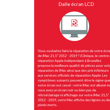
Dalle écran LCD
Vous souhaitez faire la réparation de votre écr
de iMac 21,5" 2012 - 2019 ? iClinique, le centre
réparation Apple indépendant à Bruxelles
propose la meilleure qualité de pièces pour vot
réparation de iMac ainsi que des prix inférieurs
aux services officiels de réparation Apple. Les
symptômes suivants peuvent-être le signe qu
votre écran est cassé : votre iMac est allumé m
vous avez un écran noir ou bien pas de
rétroéclairage ni affichage sur votre iMac 21,5"
2012 - 2019, votre Mac affiche des lignes ou d
pixels morts.