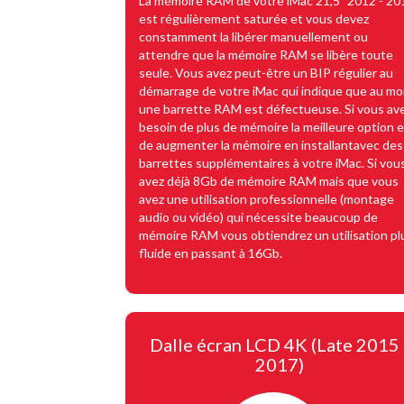
La mémoire RAM de votre iMac 21,5" 2012 - 20
est régulièrement saturée et vous devez
constamment la libérer manuellement ou
attendre que la mémoire RAM se libère toute
seule. Vous avez peut-être un BIP régulier au
démarrage de votre iMac qui indique que au mo
une barrette RAM est défectueuse. Si vous av
besoin de plus de mémoire la meilleure option 
de augmenter la mémoire en installantavec des
barrettes supplémentaires à votre iMac. Si vou
avez déjà 8Gb de mémoire RAM mais que vous
avez une utilisation professionnelle (montage
audio ou vidéo) qui nécessite beaucoup de
mémoire RAM vous obtiendrez un utilisation pl
fluide en passant à 16Gb.
Dalle écran LCD 4K (Late 2015 
2017)