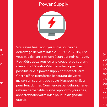
Power Supply
Vous avez beau appuyer sur le bouton de
an
démarrage de votre iMac 21,5" 2012 - 2019, il ne
 de
Pa
veut pas démarrer et son écran est noir, sans vie.
vo
Peut-être avez vous eu une coupure de courant
re
20
chez vous ? Si votre iMac ne sallume pas, il est
iM
possible que le power supply soit défectueux.
fon
Cette pièce transforme le courant de votre
e
pl
maison en courant que votre iMac peut utiliser
ais
te
pour fonctionner. Commencez par débrancher et
co
rebrancher le câble, si il ne répond toujours pas,
de
apportez nous votre iMac pour un diagnostic
es
es
gratuit.
Si 