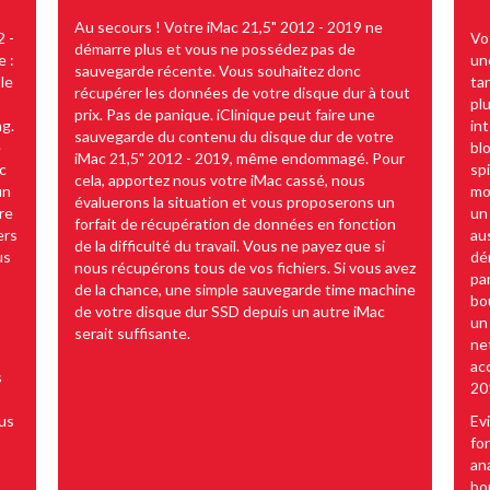
Au secours ! Votre iMac 21,5" 2012 - 2019 ne
2 -
Vo
démarre plus et vous ne possédez pas de
 :
une
sauvegarde récente. Vous souhaitez donc
le
ta
récupérer les données de votre disque dur à tout
pl
prix. Pas de panique. iClinique peut faire une
ng.
in
sauvegarde du contenu du disque dur de votre
e
bl
iMac 21,5" 2012 - 2019, même endommagé. Pour
ac
sp
cela, apportez nous votre iMac cassé, nous
un
mo
évaluerons la situation et vous proposerons un
re
un
forfait de récupération de données en fonction
ers
au
de la difficulté du travail. Vous ne payez que si
us
dé
nous récupérons tous de vos fichiers. Si vous avez
pa
de la chance, une simple sauvegarde time machine
bo
de votre disque dur SSD depuis un autre iMac
un
serait suffisante.
ne
ac
s
20
ous
Ev
fo
an
bon