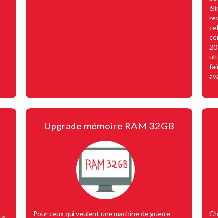
él
re
ce
ce
20
ult
fa
av
Upgrade mémoire RAM 32GB
Pour ceux qui veulent une machine de guerre
Ch