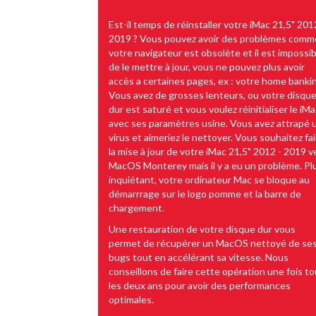
Est-il temps de réinstaller votre iMac 21,5" 201
2019 ? Vous pouvez avoir des problèmes comme
votre navigateur est obsolète et il est impossib
de le mettre à jour, vous ne pouvez plus avoir
accès a certaines pages, ex : votre home banki
Vous avez de grosses lenteurs, ou votre disqu
dur est saturé et vous voulez réinitialiser le iM
avec ses paramètres usine. Vous avez attrapé 
virus et aimeriez le nettoyer. Vous souhaitez fai
la mise à jour de votre iMac 21,5" 2012 - 2019 v
MacOS Monterey mais il y a eu un problème. Pl
inquiétant, votre ordinateur Mac se bloque au
démarrrage sur le logo pomme et la barre de
chargement.
Une restauration de votre disque dur vous
permet de récupérer un MacOS nettoyé de se
bugs tout en accélérant sa vitesse. Nous
conseillons de faire cette opération une fois t
les deux ans pour avoir des performances
optimales.