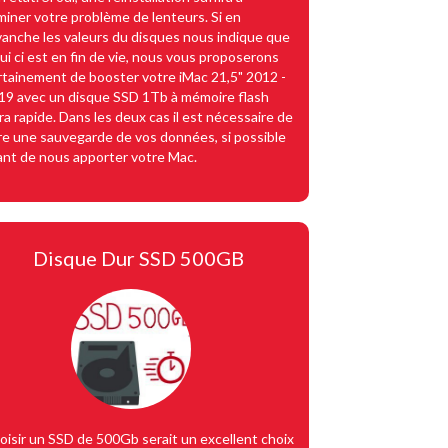
iminer votre problème de lenteurs. Si en
vanche les valeurs du disques nous indique que
lui ci est en fin de vie, nous vous proposerons
rtainement de booster votre iMac 21,5" 2012 -
19 avec un disque SSD 1Tb à mémoire flash
ra rapide. Dans les deux cas il est nécessaire de
ire une sauvegarde de vos données, si possible
ant de nous apporter votre Mac.
Disque Dur SSD 500GB
oisir un SSD de 500Gb serait un excellent choix