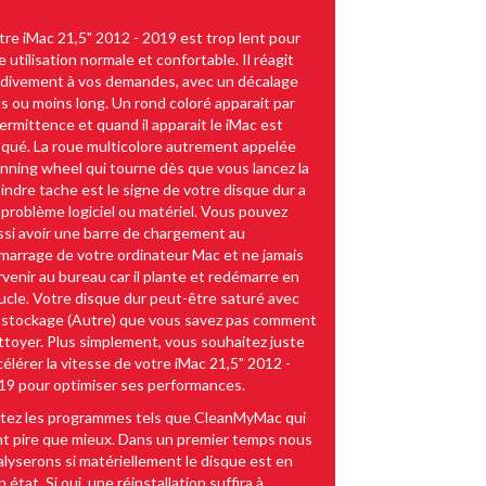
tre iMac 21,5" 2012 - 2019 est trop lent pour
 utilisation normale et confortable. Il réagit
rdivement à vos demandes, avec un décalage
us ou moins long. Un rond coloré apparait par
termittence et quand il apparait le iMac est
oqué. La roue multicolore autrement appelée
inning wheel qui tourne dès que vous lancez la
indre tache est le signe de votre disque dur a
 problème logiciel ou matériel. Vous pouvez
ssi avoir une barre de chargement au
marrage de votre ordinateur Mac et ne jamais
rvenir au bureau car il plante et redémarre en
ucle. Votre disque dur peut-être saturé avec
 stockage (Autre) que vous savez pas comment
ttoyer. Plus simplement, vous souhaitez juste
célérer la vitesse de votre iMac 21,5" 2012 -
19 pour optimiser ses performances.
itez les programmes tels que CleanMyMac qui
nt pire que mieux. Dans un premier temps nous
alyserons si matériellement le disque est en
 état. Si oui, une réinstallation suffira à