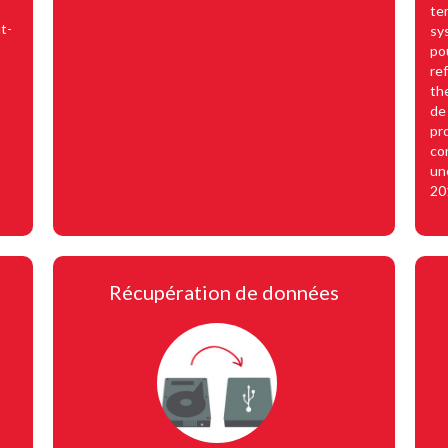
te
t-
sy
po
re
th
de 
pr
co
un
20
Récupération de données