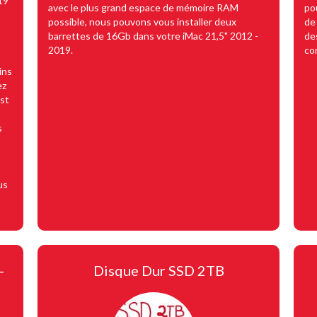
19
avec le plus grand espace de mémoire RAM
po
possible, nous pouvons vous installer deux
de
barrettes de 16Gb dans votre iMac 21,5" 2012 -
des
2019.
co
ins
ez
est
s
us
-
Disque Dur SSD 2TB