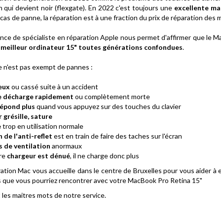
n qui devient noir (flexgate). En 2022 c'est toujours une
excellente ma
as de panne, la réparation est à une fraction du prix de réparation des 
ence de spécialiste en réparation Apple nous permet d'affirmer que le 
e
meilleur ordinateur 15" toutes générations confondues
.
 n'est pas exempt de pannes :
ueux
ou cassé suite à un accident
se décharge rapidement
ou complètement morte
épond plus
quand vous appuyez sur des touches du clavier
 grésille, sature
e
trop en utilisation normale
 de l'anti-reflet
est en train de faire des taches sur l'écran
s de ventilation
anormaux
tre
chargeur est dénué
, il ne charge donc plus
ration Mac vous accueille dans le centre de Bruxelles pour vous aider à e
s que vous pourriez rencontrer avec votre MacBook Pro Retina 15"
nt les maitres mots de notre service.