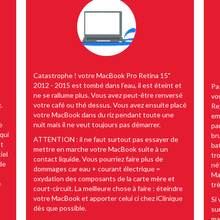
Catastrophe ! votre MacBook Pro Retina 15"
2012 - 2015 est tombé dans l’eau, il est éteint et
Pa
ne se rallume plus. Vous avez peut-être renversé
vo
.
votre café ou thé dessus. Vous avez ensuite placé
Re
votre MacBook dans du riz pendant toute une
em
e
nuit mais il ne veut toujours pas démarrer.
par
qui
bru
ATTENTION : il ne faut surtout pas essayer de
st
ba
mettre en marche votre MacBook suite à un
iel
tr
contact liquide. Vous pourriez faire plus de
de
né
dommages car eau + courant électrique =
Ma
oxydation des composants de la carte mère et
e
tr
court-circuit. La meilleure chose à faire : éteindre
-
votre MacBook et apporter celui ci chez iClinique
Si
dès que possible.
su
ma