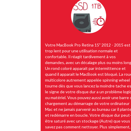
Votre MacBook Pro Retina 15" 2012 - 2015 est
trop lent pour une utilisation normale et
confortable. Il réagit tardivement à vos
demandes, avec un décalage plus ou moins long
Un rond coloré apparait par intermittence et
quand il apparait le MacBook est bloqué. La rou
multicolore autrement appelée spinning wheel 
tourne dès que vous lancez la moindre tache e
le signe de votre disque dur a un problème logic
ou matériel. Vous pouvez aussi avoir une barre 
chargement au démarrage de votre ordinateur
Mac et ne jamais parvenir au bureau car il plant
et redémarre en boucle. Votre disque dur peut
être saturé avec un stockage (Autre) que vous
savez pas comment nettoyer. Plus simplement,