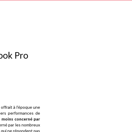
ook Pro
5
offrait à l'époque une
upers performances de
t
moins concerné par
cerné par les nombreux
 qui ne répondent pas