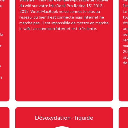
ou
du wifi sur votre MacBook Pro Retina 15" 2012 -
il
2015. Votre MacBook ne se connecte plus au
Le
réseau, ou bien il est connecté mais internet ne
to
marche pas. Il est impossible de mettre en marche
êt
le wifi. La connexion internet est très lente.
un
la
ne
ren
r
ma
20
on
de
o
os
Désoxydation - liquide