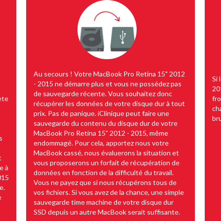
Au secours ! Votre MacBook Pro Retina 15" 2012
Si
- 2015 ne démarre plus et vous ne possédez pas
20
de sauvegarde récente. Vous souhaitez donc
ète
fr
récupérer les données de votre disque dur à tout
ch
prix. Pas de panique. iClinique peut faire une
br
sauvegarde du contenu du disque dur de votre
MacBook Pro Retina 15" 2012 - 2015, même
s
endommagé. Pour cela, apportez nous votre
MacBook cassé, nous évaluerons la situation et
t
vous proposerons un forfait de récupération de
e à
données en fonction de la difficulté du travail.
015
Vous ne payez que si nous récupérons tous de
e.
vos fichiers. Si vous avez de la chance, une simple
e
sauvegarde time machine de votre disque dur
SSD depuis un autre MacBook serait suffisante.