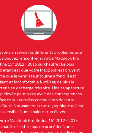
ssons en revue les différents problèmes que
us pouvez rencontrer si votre MacBook Pro
tina 15" 2012 - 2015 surchauffe : Le plus
bêtant est que votre MacBook est bruyant
ce que le ventilateur tourne à fond. Il est
lant et inconfortable à utiliser, de plus la
tterie se décharge très vite. Une température
op élevée peut aussi avoir des conséquences
fastes sur certains composants de votre
cBook. Notamment la carte graphique qui est
ès sensible à une chaleur trop élevée.
 votre MacBook Pro Retina 15" 2012 - 2015
rchauffe, il est temps de procéder à une
intenance de son système de refroidissement