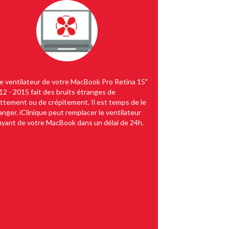
 le ventilateur de votre MacBook Pro Retina 15"
12 - 2015 fait des bruits étranges de
ottement ou de crépitement. Il est temps de le
anger. iClinique peut remplacer le ventilateur
uyant de votre MacBook dans un délai de 24h.