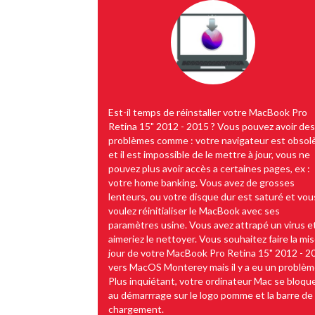
Est-il temps de réinstaller votre MacBook Pro
Retina 15" 2012 - 2015 ? Vous pouvez avoir des
problèmes comme : votre navigateur est obsol
et il est impossible de le mettre à jour, vous ne
pouvez plus avoir accès a certaines pages, ex :
votre home banking. Vous avez de grosses
lenteurs, ou votre disque dur est saturé et vou
voulez réinitialiser le MacBook avec ses
paramètres usine. Vous avez attrapé un virus e
aimeriez le nettoyer. Vous souhaitez faire la mis
jour de votre MacBook Pro Retina 15" 2012 - 2
vers MacOS Monterey mais il y a eu un problèm
Plus inquiétant, votre ordinateur Mac se bloqu
au démarrrage sur le logo pomme et la barre de
chargement.