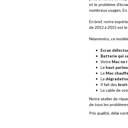
et le problème d'écra
nombreux usages. En c
En bref, notre expéri
de 2012 à 2015 est l
Néanmoins, ce modèle
Ecran défect
Batterie qui 
Votre
Mac ne r
Le
haut parleur
Le
Mac chauff
La
dégradation
Il fait des
bruit
Le cable de vo
Notre atelier de répa
de tous les problème
Prix qualité, délai so