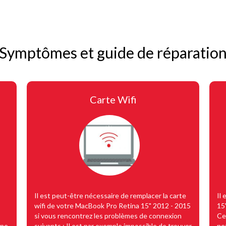
Symptômes et guide de réparatio
Carte Wifi
Il est peut-être nécessaire de remplacer la carte
Il
wifi de votre MacBook Pro Retina 15" 2012 - 2015
15
si vous rencontrez les problèmes de connexion
Ce
 ne
suivants : Il est par exemple impossible de trouver
ne