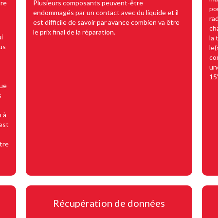
tre
Plusieurs composants peuvent-être
po
endommagés par un contact avec du liquide et il
ra
est difficile de savoir par avance combien va être
ch
le prix final de la réparation.
i
la 
us
le
co
un
15
que
s
 à
est
tre
Récupération de données