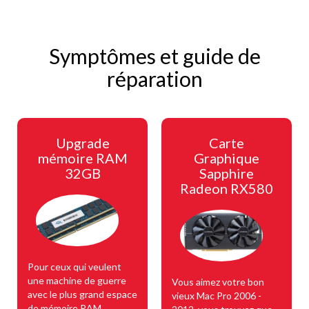
Symptômes et guide de
réparation
Upgrade
Carte
mémoire RAM
Graphique
32GB
Sapphire
Radeon RX580
Pour ceux qui veulent
une machine de guerre
Vous aimez votre bon
avec le plus grand espace
vieux Mac Pro 2006 -
de mémoire RAM