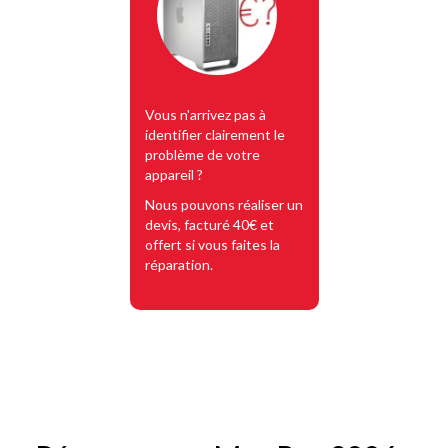
Vous n'arrivez pas à
identifier clairement le
problème de votre
appareil ?
Nous pouvons réaliser un
devis, facturé 40€ et
offert si vous faites la
réparation.